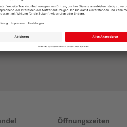
 Zukunft per E-Mail an
info@vonderstein.de
widerrufen. Detaillier
andel
Öffnungszeiten